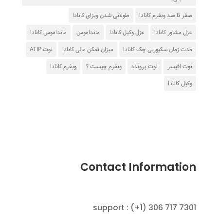
صفر تا صد وبفرم کانادا
طولانی شدن ویزای کانادا
عزل مشاور کانادا
عزل وکیل کانادا
مانداموس
مانداموس کانادا
مدت زمان سکیورتی چک کانادا
میزان تمکن مالی کانادا
نوت ATIP
نوت افیسر
نوت پرونده
وبفرم چیست ؟
وبفرم کانادا
وکیل کانادا
Contact Information
support : (+1) 306 717 7301