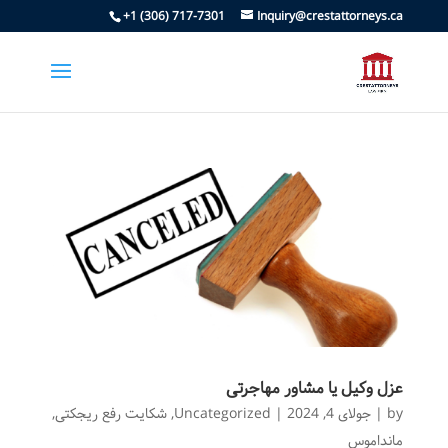
+1 (306) 717-7301
Inquiry@crestattorneys.ca
عزل وکیل یا مشاور مهاجرتی
by
|
جولای 4, 2024
|
Uncategorized
,
شکایت رفع ریجکتی
,
مانداموس